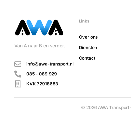
Links
Over ons
Van A naar B en verder.
Diensten
Contact
info@awa-transport.nl
085 - 089 929
KVK 72918683
© 2026 AWA Transport